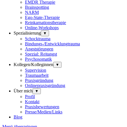
EMDR Therapie
Brainspotting
NARM
Ego-State-Therapie
Reinkarnationstherapie
Online-Workshops
Spezialisierung
▼
Schocktrauma
Bindungs-/Entwicklungtrauma
Angststörungen
Spezial: Reitangst
Psychosomatik
Kollegen/Kolleginnen
▼
Supervision
Traumaarbeit
Praxisgründung
Onlinepraxisgründung
Über mich
▼
Profil
Kontakt
Praxisbewertungen
Presse/Medien/Links
Blog
Menü überspringen