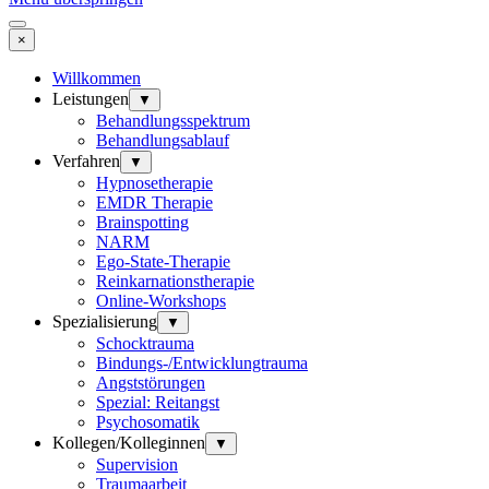
×
Willkommen
Leistungen
▼
Behandlungsspektrum
Behandlungsablauf
Verfahren
▼
Hypnosetherapie
EMDR Therapie
Brainspotting
NARM
Ego-State-Therapie
Reinkarnationstherapie
Online-Workshops
Spezialisierung
▼
Schocktrauma
Bindungs-/Entwicklungtrauma
Angststörungen
Spezial: Reitangst
Psychosomatik
Kollegen/Kolleginnen
▼
Supervision
Traumaarbeit