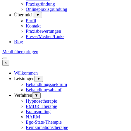
Praxisgründung
Onlinepraxisgründung
Über mich
▼
Profil
Kontakt
Praxisbewertungen
Presse/Medien/Links
Blog
Menü überspringen
×
Willkommen
Leistungen
▼
Behandlungsspektrum
Behandlungsablauf
Verfahren
▼
Hypnosetherapie
EMDR Therapie
Brainspotting
NARM
Ego-State-Therapie
Reinkarnationstherapie