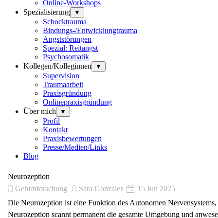
Online-Workshops
Spezialisierung
▼
Schocktrauma
Bindungs-/Entwicklungtrauma
Angststörungen
Spezial: Reitangst
Psychosomatik
Kollegen/Kolleginnen
▼
Supervision
Traumaarbeit
Praxisgründung
Onlinepraxisgründung
Über mich
▼
Profil
Kontakt
Praxisbewertungen
Presse/Medien/Links
Blog
Neurozeption
Gehirnforschung
Sara Gonzalez
15 Jun 2025
Die Neurozeption ist eine Funktion des Autonomen Nervensystems, w
Neurozeption scannt permanent die gesamte Umgebung und anwesen