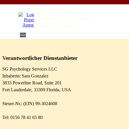
Direkt zum Seiteninhalt
Onlinepraxis Sara Gonzalez
Heilpraktikerin für Psychotherapie
- Traumatherapeutin -
Menü überspringen
V
erantwortlicher Dienstanbieter
SG Psychology Services LLC
Inhaberin: Sara Gonzalez
3833 Powerline Road, Suite 201
Fort Lauderdale, 33309 Florida, USA
Steuer-Nr.: (EIN) 99-3024608
Tel: 0156 78 41 65 80