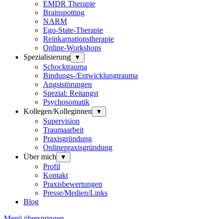
EMDR Therapie
Brainspotting
NARM
Ego-State-Therapie
Reinkarnationstherapie
Online-Workshops
Spezialisierung
▼
Schocktrauma
Bindungs-/Entwicklungtrauma
Angststörungen
Spezial: Reitangst
Psychosomatik
Kollegen/Kolleginnen
▼
Supervision
Traumaarbeit
Praxisgründung
Onlinepraxisgründung
Über mich
▼
Profil
Kontakt
Praxisbewertungen
Presse/Medien/Links
Blog
Menü überspringen