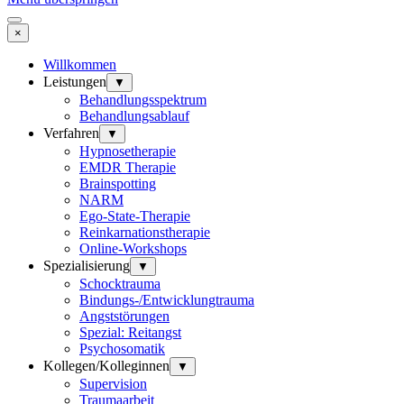
×
Willkommen
Leistungen
▼
Behandlungsspektrum
Behandlungsablauf
Verfahren
▼
Hypnosetherapie
EMDR Therapie
Brainspotting
NARM
Ego-State-Therapie
Reinkarnationstherapie
Online-Workshops
Spezialisierung
▼
Schocktrauma
Bindungs-/Entwicklungtrauma
Angststörungen
Spezial: Reitangst
Psychosomatik
Kollegen/Kolleginnen
▼
Supervision
Traumaarbeit