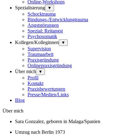
Online-Workshops
Spezialisierung
▼
Schocktrauma
Bindungs-/Entwicklungtrauma
Angststörungen
Spezial: Reitangst
Psychosomatik
Kollegen/Kolleginnen
▼
Supervision
Traumaarbeit
Praxisgründung
Onlinepraxisgründung
Über mich
▼
Profil
Kontakt
Praxisbewertungen
Presse/Medien/Links
Blog
Über mich
Sara Gonzalez, geboren
in Malaga/Spanien
Umzug nach Berlin
1973