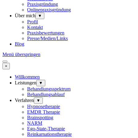
Praxisgründung
Onlinepraxisgründung
Über mich
▼
Profil
Kontakt
Praxisbewertungen
Presse/Medien/Links
Blog
Menü überspringen
×
Willkommen
Leistungen
▼
Behandlungsspektrum
Behandlungsablauf
Verfahren
▼
Hypnosetherapie
EMDR Therapie
Brainspotting
NARM
Ego-State-Therapie
Reinkarnationstherapie