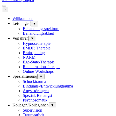
×
Willkommen
Leistungen
▼
Behandlungsspektrum
Behandlungsablauf
Verfahren
▼
Hypnosetherapie
EMDR Therapie
Brainspotting
NARM
Ego-State-Therapie
Reinkarnationstherapie
Online-Workshops
Spezialisierung
▼
Schocktrauma
Bindungs-/Entwicklungtrauma
Angststörungen
Spezial: Reitangst
Psychosomatik
Kollegen/Kolleginnen
▼
Supervision
Traumaarbeit