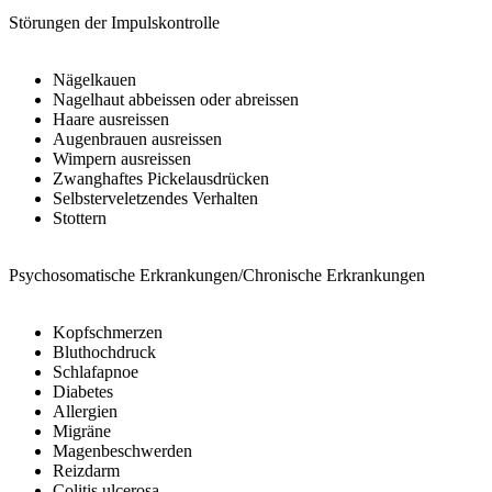
Störungen der Impulskontrolle
Nägelkauen
Nagelhaut abbeissen oder abreissen
Haare ausreissen
Augenbrauen ausreissen
Wimpern ausreissen
Zwanghaftes Pickelausdrücken
Selbsterveletzende
s Verhalten
Stottern
Psychosomatische Erkra
nkungen/Chronische Erkrankungen
Kopfschmerzen
Bluthochdruck
Schlafapnoe
Diabetes
Allergien
Migräne
Magenbeschwerden
Reizdarm
Colitis ulcerosa