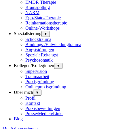
EMDR Therapie
Brainspotting
NARM
Ego-State-Therapie
Reinkarnationstherapie
Online-Workshops
Spezialisierung
▼
Schocktrauma
Bindungs-/Entwicklungtrauma
Angststörungen
Spezial: Reitangst
Psychosomatik
Kollegen/Kolleginnen
▼
Supervision
Traumaarbeit
Praxisgründung
Onlinepraxisgründung
Über mich
▼
Profil
Kontakt
Praxisbewertungen
Presse/Medien/Links
Blog
Menü überspringen