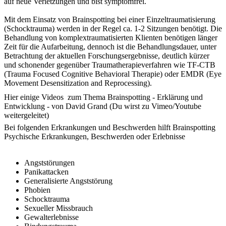
auf neue Verletzungen und bist symptomfrei.
Mit dem Einsatz von Brainspotting bei einer Einzeltraumatisierung
(Schocktrauma) werden in der Regel ca. 1-2 Sitzungen benötigt. Die
Behandlung von komplextraumatisierten Klienten benötigen länger
Zeit für die Aufarbeitung, dennoch ist die Behandlungsdauer, unter
Betrachtung der aktuellen Forschungsergebnisse, deutlich kürzer
und schonender gegenüber Traumatherapieverfahren wie TF-CTB
(Trauma Focused Cognitive Behavioral Therapie) oder EMDR (Eye
Movement Desensitization and Reprocessing).
H
ier einige Videos zum Thema Brainspotting - Erklärung und
Entwicklung - von David Grand (Du wirst zu Vimeo/Youtube
weitergeleitet)
B
ei folgenden Erkrankungen und Beschwerden hilft Brainspotting
Psychische Erkrankungen, Beschwerden oder Erlebnisse
Angststörungen
Panikattacken
Generalisierte Angststörung
Phobien
Schocktrauma
Sexueller Missbrauch
Gewalterlebnisse