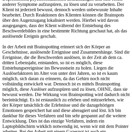
anderer Symptome aufzuspüren, zu lösen und zu verarbeiten. Der
Klient ist jederzeit bewusst, dennoch werden unbewusste Inhalte
bearbeitet. Durch Reaktionen des Klienten können die Brainspots
über den Augenzugang lokalisiert werden. Hierbei wird davon
ausgegangen, dass der Klient während der Entstehung des
Beschwerdebildes in eine bestimmte Richtung geschaut hat, als das
auslösende Ereignis geschah.
In der Arbeit mit Brainspotting erinnert sich der Körper an
Geschehnisse, auslösende Ereignisse und Zusammenhänge. Sind die
Ereignisse, die die Beschwerden auslösen, in der Zeit ab dem ca.
dritten Lebensjahr, entstanden, so ist es möglich, diese
Entstehungsereignisse ins Bewusstsein zu holen. Liegen die
Auslösefaktoren im Alter von unter drei Jahren, so ist es kaum
möglich, sich daran zu erinnern, da das Gehirn noch nicht
vollständig entwickelt war. Dennoch ist es mittels Brainspotting
möglich, diese Auslöser aufzuspüren und zu lösen, OHNE, dass sie
bewusst werden. Die Wirkung von Brainspotting wird dadurch nicht
beeinträchtigt. Es ist erstaunlich zu erleben und mitzuerleben, wie
der Körper tatsächlich die Erlebnisse und die dazugehörigen
Emotionen gespeichert hat und diese abreagiert und löst. Ich bin
dankbar für dieses Verfahren und bin sehr gespannt auf die weitere
Entwicklung. Dies ist das einzige Verfahren, indem ein
Laptopbildschirm wirklich notwendig ist, wenn wir mit dem Pointer
arbeiten. Bei der Arbeit mit einem Gazespot ist auch ein