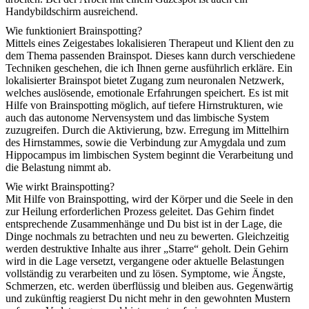
Handybildschirm ausreichend.
W
ie funktioniert Brainspotting?
Mittels eines Zeigestabes lokalisieren Therapeut und Klient den zu
dem Thema passenden Brainspot. Dieses kann durch verschiedene
Techniken geschehen, die ich Ihnen gerne ausführlich erkläre. Ein
lokalisierter Brainspot bietet Zugang zum neuronalen Netzwerk,
welches auslösende, emotionale Erfahrungen speichert. Es ist mit
Hilfe von Brainspotting möglich, auf tiefere Hirnstrukturen, wie
auch das autonome Nervensystem und das limbische System
zuzugreifen. Durch die Aktivierung, bzw. Erregung im Mittelhirn
des Hirnstammes, sowie die Verbindung zur Amygdala und zum
Hippocampus im limbischen System beginnt die Verarbeitung und
die Belastung nimmt ab.
W
ie wirkt Brainspotting?
Mit Hilfe von Brainspotting, wird der Körper und die Seele in den
zur Heilung erforderlichen Prozess geleitet. Das Gehirn findet
entsprechende Zusammenhänge und Du bist ist in der Lage, die
Dinge nochmals zu betrachten und neu zu bewerten. Gleichzeitig
werden destruktive Inhalte aus ihrer „Starre“ geholt. Dein Gehirn
wird in die Lage versetzt, vergangene oder aktuelle Belastungen
vollständig zu verarbeiten und zu lösen. Symptome, wie Ängste,
Schmerzen, etc. werden überflüssig und bleiben aus. Gegenwärtig
und zukünftig reagierst Du nicht mehr in den gewohnten Mustern