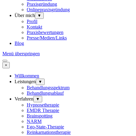
Praxisgründung
Onlinepraxisgründung
Über mich
▼
Profil
Kontakt
Praxisbewertungen
Presse/Medien/Links
Blog
Menü überspringen
×
Willkommen
Leistungen
▼
Behandlungsspektrum
Behandlungsablauf
Verfahren
▼
Hypnosetherapie
EMDR Therapie
Brainspotting
NARM
Ego-State-Therapie
Reinkarnationstherapie