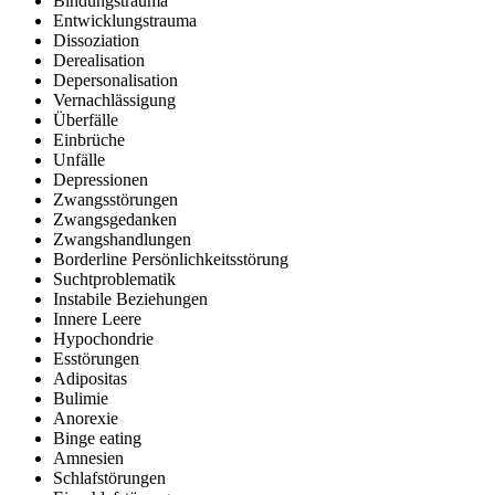
Bindungstrauma
Entwicklungstrauma
Dissoziation
Derealisation
Depersonalisation
Vernachlässigung
Überfälle
Einbrüche
Unfälle
Depressionen
Zwangsstörungen
Zwangsgedanken
Zwangshandlungen
Borderline Persönlichkeitsstörung
Suchtproblematik
Instabile Beziehungen
Innere Leere
Hypochondrie
Esstörungen
Adipositas
Bulimie
Anorexie
Binge eating
Amnesien
Schlafstörungen