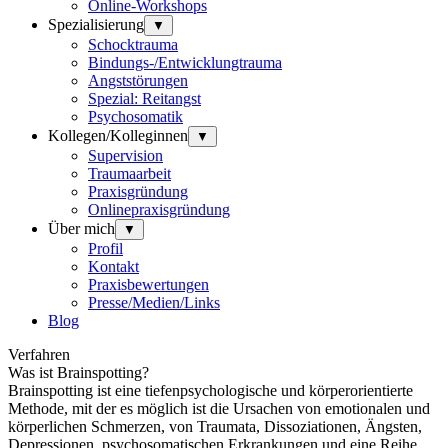
Online-Workshops
Spezialisierung
▼
Schocktrauma
Bindungs-/Entwicklungtrauma
Angststörungen
Spezial: Reitangst
Psychosomatik
Kollegen/Kolleginnen
▼
Supervision
Traumaarbeit
Praxisgründung
Onlinepraxisgründung
Über mich
▼
Profil
Kontakt
Praxisbewertungen
Presse/Medien/Links
Blog
Verfahren
W
as ist Brainspotting?
Brainspotting ist eine tiefenpsychologische und körperorientierte
Methode, mit der es möglich ist die Ursachen von emotionalen und
körperlichen Schmerzen, von Traumata, Dissoziationen, Ängsten,
Depressionen, psychosomatischen Erkrankungen und eine Reihe